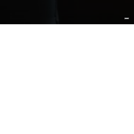
do
che
unisce
leggerezza
visiva
agonista
dell’ambiente
grazie
ai
eleganza.
Le
mensole
in
do
un
raffinato
contrasto
er
separare
gli
spazi
con
stile
o
.