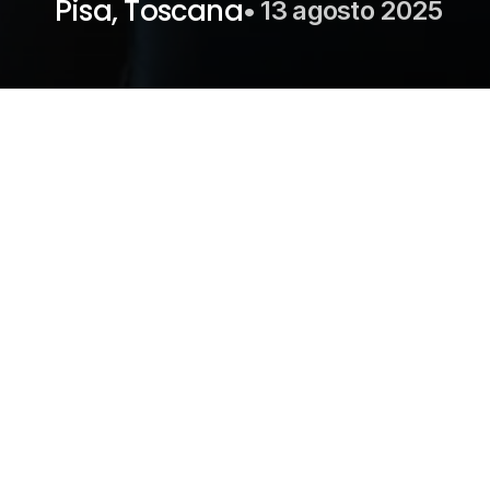
Pisa, Toscana
• 
13 agosto 2025
La
libreria
modello
Airport
di
C
e
forte
personalità.
La
compos
montanti
verticali
in
finitura
n
antracite
e
rovere
bruciato
ag
materico.
Un
sistema
libreria
per
valorizzare
il
living
con
un